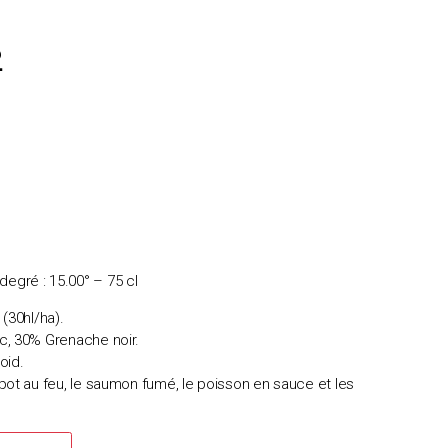
2
gré : 15.00° – 75 cl
(30hl/ha).
c, 30% Grenache noir.
oid.
pot au feu, le saumon fumé, le poisson en sauce et les