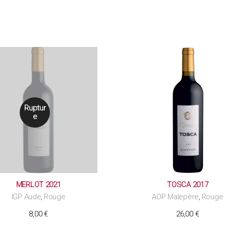
Ruptur
e
MERLOT 2021
TOSCA 2017
IGP Aude
Rouge
AOP Malepère
Rouge
,
,
8,00
€
26,00
€