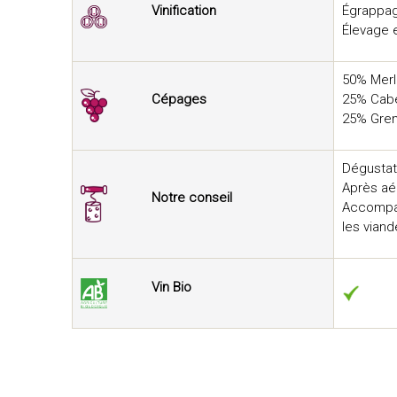
Vinification
Égrappag
Élevage 
50% Merl
Cépages
25% Cabe
25% Gren
Dégustat
Après aé
Notre conseil
Accompag
les viand
Vin Bio