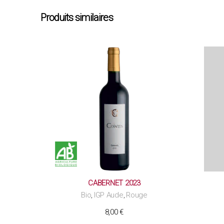
Produits similaires
CABERNET 2023
Bio
IGP Aude
Rouge
,
,
8,00
€