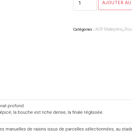
AJOUTER AU
de
Marie
Anne
2022
AOP Malepère
Ro
Catégories :
,
nat profond.
picé, la bouche est riche dense, la finale réglissée.
s manuelles de raisins issus de parcelles sélectionnées, au stade