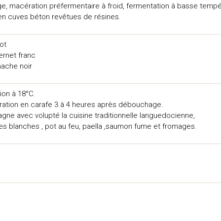
e, macération préfermentaire à froid, fermentation à basse tempé
en cuves béton revêtues de résines.
ot
rnet franc
ache noir
ion à 18°C.
ration en carafe 3 à 4 heures après débouchage.
ne avec volupté la cuisine traditionnelle languedocienne,
es blanches , pot au feu, paella ,saumon fume et fromages.