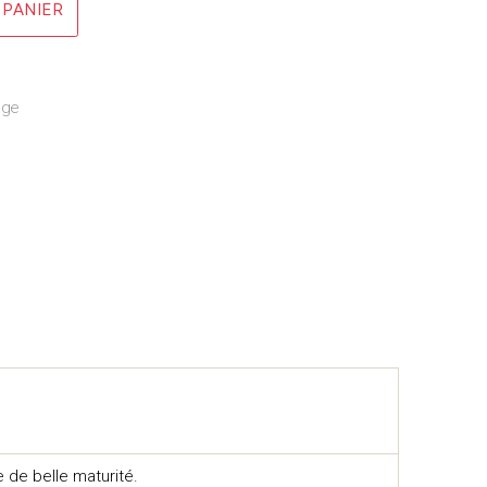
 PANIER
uge
 de belle maturité.