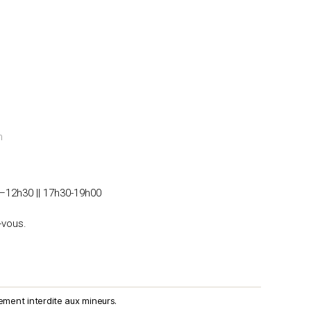
m
—12h30 || 17h30-19h00
-vous.
ement interdite aux mineurs.