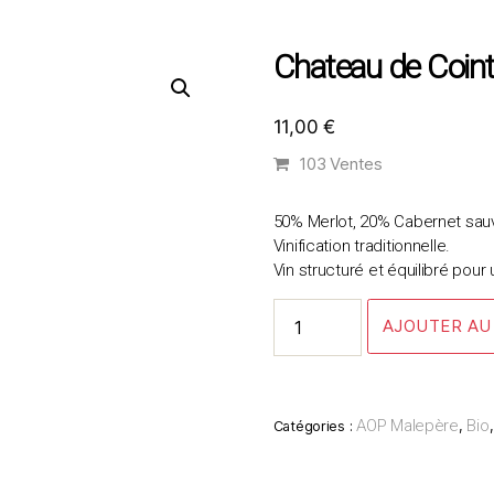
Chateau de Coin
11,00
€
103 Ventes
50% Merlot, 20% Cabernet sauv
Vinification traditionnelle.
Vin structuré et équilibré pour 
quantité
AJOUTER AU
de
Chateau
de
Cointes
AOP Malepère
Bio
Catégories :
,
2022