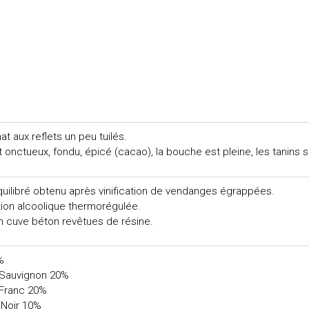
t aux reflets un peu tuilés.
 onctueux, fondu, épicé (cacao), la bouche est pleine, les tanins 
quilibré obtenu après vinification de vendanges égrappées.
ion alcoolique thermorégulée.
n cuve béton revêtues de résine.
%
 Sauvignon 20%
Franc 20%
Noir 10%