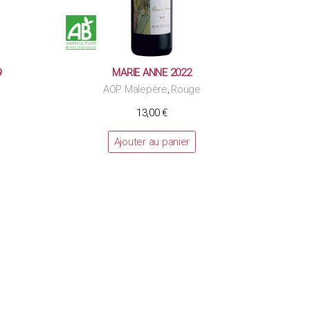
9
MARIE ANNE 2022
AOP Malepère
Rouge
,
13,00
€
Ajouter au panier