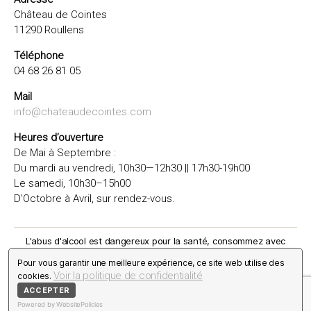
Château de Cointes
11290 Roullens
Téléphone
04 68 26 81 05
Mail
info@chateaudecointes.com
Heures d’ouverture
De Mai à Septembre :
Du mardi au vendredi, 10h30—12h30 || 17h30-19h00
Le samedi, 10h30–15h00
D’Octobre à Avril, sur rendez-vous.
L'abus d'alcool est dangereux pour la santé, consommez avec
modération. La vente d'alcool est strictement interdite aux mineurs.
Pour vous garantir une meilleure expérience, ce site web utilise des
Voir la politique de confidentialité
cookies.
© 2026
Chateau de Cointes
-
Politique de confidentialité
-
ACCEPTER
Conditions générales de vente
Powered by WebsitePolicies