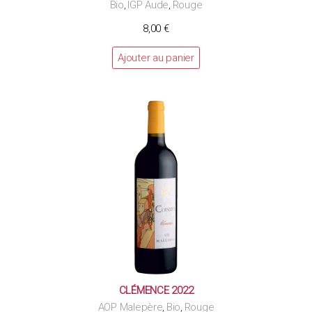
Bio
IGP Aude
Rouge
,
,
8,00
€
Ajouter au panier
CLÉMENCE 2022
AOP Malepère
Bio
Rouge
,
,