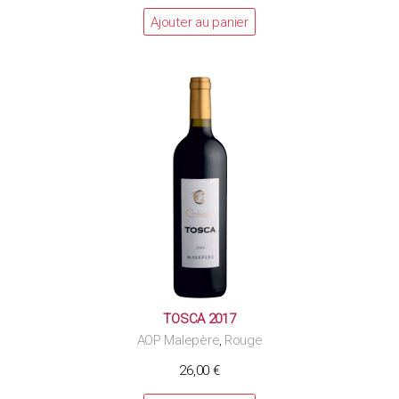
Ajouter au panier
TOSCA 2017
AOP Malepère
Rouge
,
26,00
€