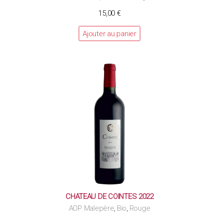
15,00
€
Ajouter au panier
CHATEAU DE COINTES 2022
AOP Malepère
Bio
Rouge
,
,