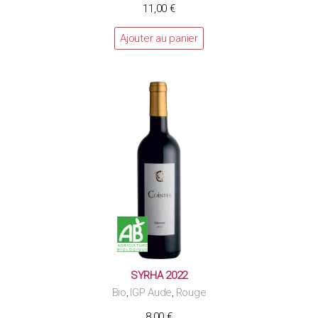
11,00
€
Ajouter au panier
SYRHA 2022
Bio
IGP Aude
Rouge
,
,
8,00
€